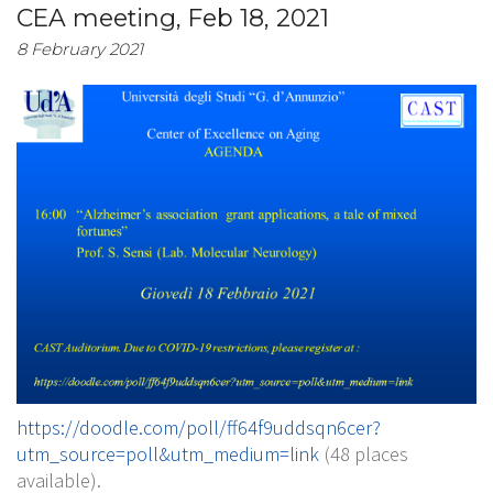
CEA meeting, Feb 18, 2021
8 February 2021
https://doodle.com/poll/ff64f9uddsqn6cer?
utm_source=poll&utm_medium=link
(48 places
available).