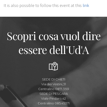
It is also possible to follow this event at this
link
Scopri cosa vuol dire
essere dell'Ud'A
SEDE DI CHIETI
Via dei Vestini,31
Centralino 0871.3551
SEDE DI PESCARA
Viale Pindaro,42
Centralino 085.45371