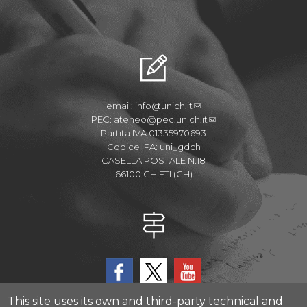
email:
info@unich.it
PEC:
ateneo@pec.unich.it
Partita IVA 01335970693
Codice IPA: uni_gdch
CASELLA POSTALE N.18
66100 CHIETI (CH)
This site uses its own and third-party technical and