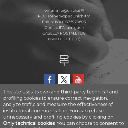
email:
info@unich.it
PEC:
ateneo@pec.unich.it
Partita IVA 01335970693
Codice IPA: uni_gdch
CASELLA POSTALE N.18
66100 CHIETI (CH)
This site uses its own and third-party technical and
profiling cookies to ensure correct navigation,
analyze traffic and measure the effectiveness of
CAST - Center for Advanced Studies and Technology
institutional communication.
You can refuse
Via Luigi Polacchi 11, 66100, Chieti, ITALY
unnecessary and profiling cookies by clicking on
Only technical cookies
.
You can choose to consent to