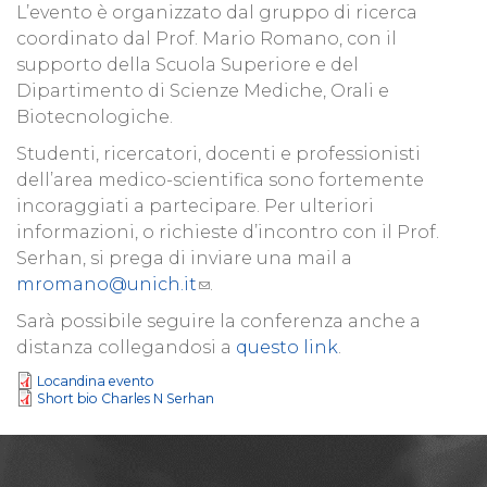
L’evento è organizzato dal gruppo di ricerca
coordinato dal Prof. Mario Romano, con il
supporto della Scuola Superiore e del
Dipartimento di Scienze Mediche, Orali e
Biotecnologiche.
Studenti, ricercatori, docenti e professionisti
dell’area medico-scientifica sono fortemente
incoraggiati a partecipare. Per ulteriori
informazioni, o richieste d’incontro con il Prof.
Serhan, si prega di inviare una mail a
mromano@unich.it
.
Sarà possibile seguire la conferenza anche a
distanza collegandosi a
questo link
.
Locandina evento
Short bio Charles N Serhan