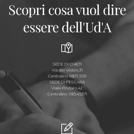
Scopri cosa vuol dire
essere dell'Ud'A
SEDE DI CHIETI
Via dei Vestini,31
Centralino 0871.3551
SEDE DI PESCARA
Viale Pindaro,42
Centralino 085.45371