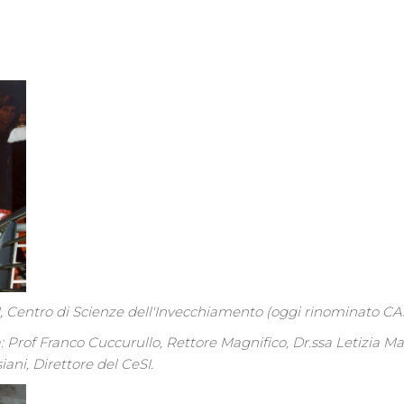
SI, Centro di Scienze dell'Invecchiamento (oggi rinominato CA
: Prof Franco Cuccurullo, Rettore Magnifico, Dr.ssa Letizia Mar
iani, Direttore del CeSI.