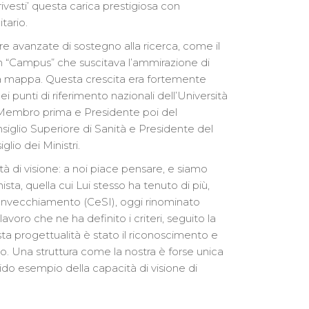
vesti’ questa carica prestigiosa con
tario.
ure avanzate di sostegno alla ricerca, come il
n “Campus” che suscitava l’ammirazione di
sulla mappa. Questa crescita era fortemente
i punti di riferimento nazionali dell’Università
, Membro prima e Presidente poi del
nsiglio Superiore di Sanità e Presidente del
lio dei Ministri.
ità di visione: a noi piace pensare, e siamo
sta, quella cui Lui stesso ha tenuto di più,
ll’Invecchiamento (CeSI), oggi rinominato
voro che ne ha definito i criteri, seguito la
esta progettualità è stato il riconoscimento e
 Una struttura come la nostra è forse unica
ucido esempio della capacità di visione di