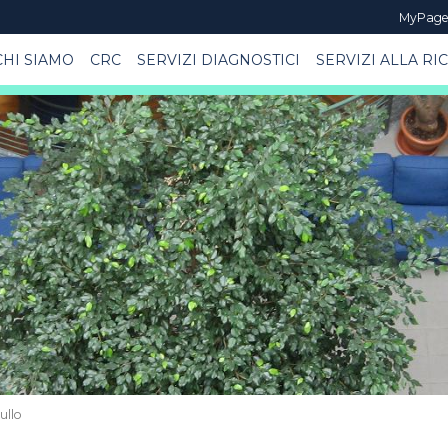
MyPag
CHI SIAMO
CRC
SERVIZI DIAGNOSTICI
SERVIZI ALLA RI
ullo