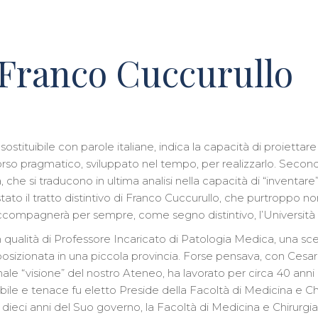
 Franco Cuccurullo
sostituibile con parole italiane, indica la capacità di proiettar
so pragmatico, sviluppato nel tempo, per realizzarlo. Secondo
 che si traducono in ultima analisi nella capacità di “inventare”,
ato il tratto distintivo di Franco Cuccurullo, che purtroppo no
accompagnerà per sempre, come segno distintivo, l’Università 
in qualità di Professore Incaricato di Patologia Medica, una sce
osizionata in una piccola provincia. Forse pensava, con Cesar
 “visione” del nostro Ateneo, ha lavorato per circa 40 anni p
, abile e tenace fu eletto Preside della Facoltà di Medicina 
dieci anni del Suo governo, la Facoltà di Medicina e Chirurgia è