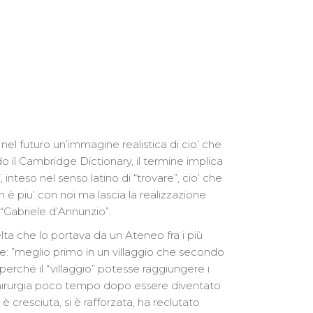
e nel futuro un’immagine realistica di cio’ che
 il Cambridge Dictionary, il termine implica
 inteso nel senso latino di “trovare”, cio’ che
n è piu’ con noi ma lascia la realizzazione
“Gabriele d’Annunzio”.
lta che lo portava da un Ateneo fra i più
e: ”meglio primo in un villaggio che secondo
erché il “villaggio” potesse raggiungere i
e Chirurgia poco tempo dopo essere diventato
 cresciuta, si è rafforzata, ha reclutato