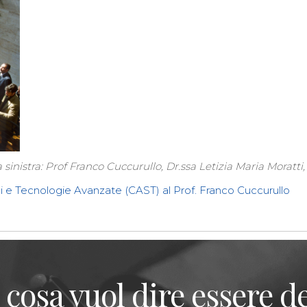
 sinistra: Prof Franco Cuccurullo, Dr.ssa Letizia Maria Moratti,
di e Tecnologie Avanzate (CAST) al Prof. Franco Cuccurullo
 cosa vuol dire essere de