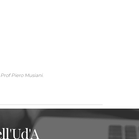
 Prof Piero Musiani.
ll'Ud'A