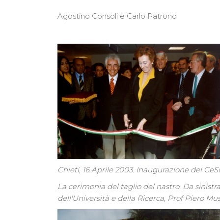
Agostino Consoli e Carlo Patrono
Chieti, 16 Aprile 2003. Inaugurazione del Ce
La cerimonia del taglio del nastro. Da sinistra
dell'Università e della Ricerca, Prof Piero Mus