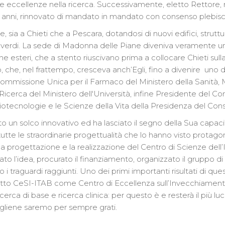
 eccellenze nella ricerca. Successivamente, eletto Rettore, ri
 anni, rinnovato di mandato in mandato con consenso plebisci
 sia a Chieti che a Pescara, dotandosi di nuovi edifici, strutt
zi verdi. La sede di Madonna delle Piane diveniva veramente u
ni che esteri, che a stento riuscivano prima a collocare Chieti 
 che, nel frattempo, cresceva anch’Egli, fino a divenire uno de
Commissione Unica per il Farmaco del Ministero della Sanità
 Ricerca del Ministero dell'Università, infine Presidente del Co
tecnologie e le Scienze della Vita della Presidenza del Consig
ciato un solco innovativo ed ha lasciato il segno della Sua capac
tutte le straordinarie progettualità che lo hanno visto protagoni
a la progettazione e la realizzazione del Centro di Scienze de
 l’idea, procurato il finanziamento, organizzato il gruppo di la
 i traguardi raggiunti. Uno dei primi importanti risultati di qu
tto CeSI-ITAB come Centro di Eccellenza sull’Invecchiamento.
ricerca di base e ricerca clinica: per questo è e resterà il più l
” gliene saremo per sempre grati.