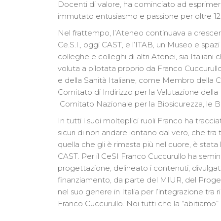
Docenti di valore, ha cominciato ad esprimere
immutato entusiasmo e passione per oltre 12
Nel frattempo, l’Ateneo continuava a crescere,
Ce.S.I., oggi CAST, e l’ITAB, un Museo e spa
colleghe e colleghi di altri Atenei, sia Italia
voluta a pilotata proprio da Franco Cuccurullo,
e della Sanità Italiane, come Membro della 
Comitato di Indirizzo per la Valutazione della
Comitato Nazionale per la Biosicurezza, le Bio
In tutti i suoi molteplici ruoli Franco ha trac
sicuri di non andare lontano dal vero, che tra 
quella che gli è rimasta più nel cuore, è stat
CAST. Per il CeSI Franco Cuccurullo ha seminato
progettazione, delineato i contenuti, divulgato
finanziamento, da parte del MIUR, del Proge
nel suo genere in Italia per l’integrazione tra 
Franco Cuccurullo. Noi tutti che la “abitiamo