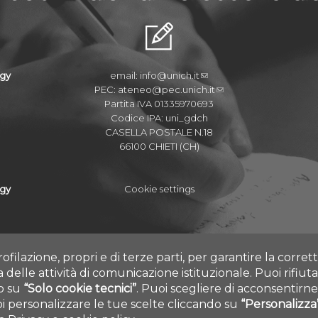
ogy
email:
info@unich.it
PEC:
ateneo@pec.unich.it
Partita IVA 01335970693
Codice IPA: uni_gdch
CASELLA POSTALE N.18
66100 CHIETI (CH)
ogy
Cookie settings
rofilazione, propri e di terze parti, per garantire la corre
ia delle attività di comunicazione istituzionale.
Puoi rifiuta
do su
“Solo cookie tecnici”
.
Puoi scegliere di acconsentirne 
 personalizzare le tue scelte cliccando su
“Personalizza
 ALL RIGHTS RESERVED - UNIVERSITÀ DEGLI STUDI GABRIELE D'ANNUNZI