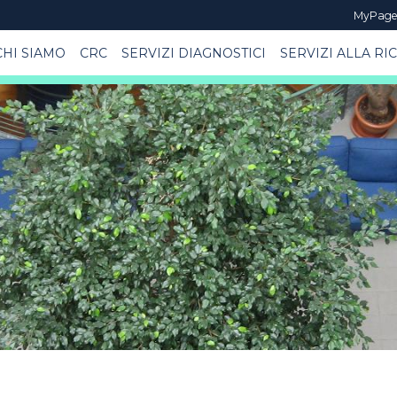
MyPag
CHI SIAMO
CRC
SERVIZI DIAGNOSTICI
SERVIZI ALLA RI