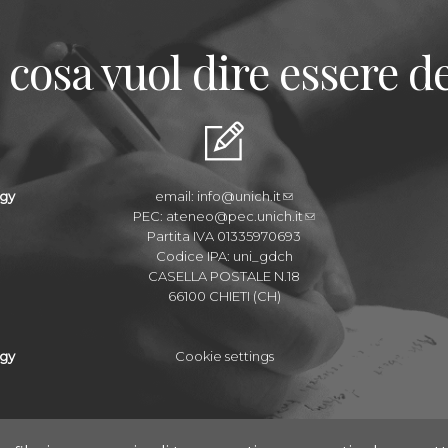
 cosa vuol dire essere de
ogy
email:
info@unich.it
PEC:
ateneo@pec.unich.it
Partita IVA 01335970693
Codice IPA: uni_gdch
CASELLA POSTALE N.18
66100 CHIETI (CH)
ogy
Cookie settings