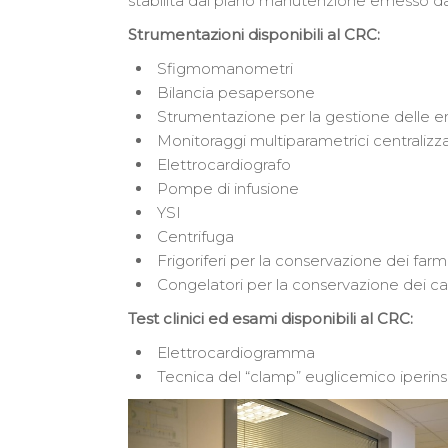
stabilita dal piano manutenzione emesso da
Strumentazioni disponibili al CRC:
Sfigmomanometri
Bilancia pesapersone
Strumentazione per la gestione delle em
Monitoraggi multiparametrici centralizza
Elettrocardiografo
Pompe di infusione
YSI
Centrifuga
Frigoriferi per la conservazione dei farm
Congelatori per la conservazione dei c
Test clinici ed esami disponibili al CRC:
Elettrocardiogramma
Tecnica del “clamp” euglicemico iperin