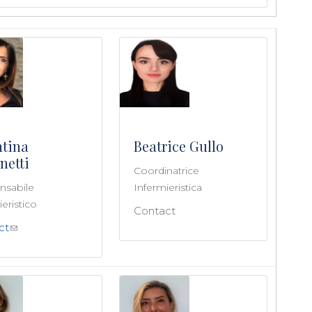
ntina
Beatrice Gullo
netti
Coordinatrice
nsabile
Infermieristica
eristico
Contact
ct