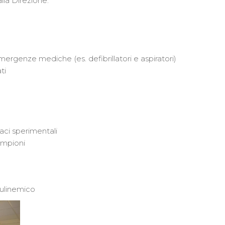
lla Direzione.
ergenze mediche (es. defibrillatori e aspiratori)
ti
aci sperimentali
ampioni
sulinemico