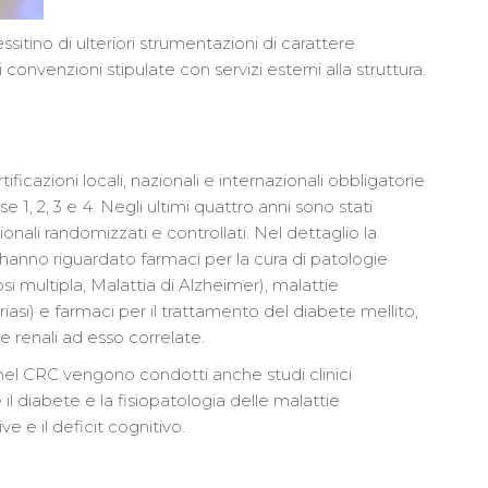
sitino di ulteriori strumentazioni di carattere
 convenzioni stipulate con servizi esterni alla struttura.
ificazioni locali, nazionali e internazionali obbligatorie
se 1, 2, 3 e 4. Negli ultimi quattro anni sono stati
ionali randomizzati e controllati. Nel dettaglio la
hanno riguardato farmaci per la cura di patologie
i multipla, Malattia di Alzheimer), malattie
asi) e farmaci per il trattamento del diabete mellito,
 e renali ad esso correlate.
, nel CRC vengono condotti anche studi clinici
l diabete e la fisiopatologia delle malattie
e e il deficit cognitivo.