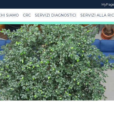
MyPag
CHI SIAMO
CRC
SERVIZI DIAGNOSTICI
SERVIZI ALLA RI