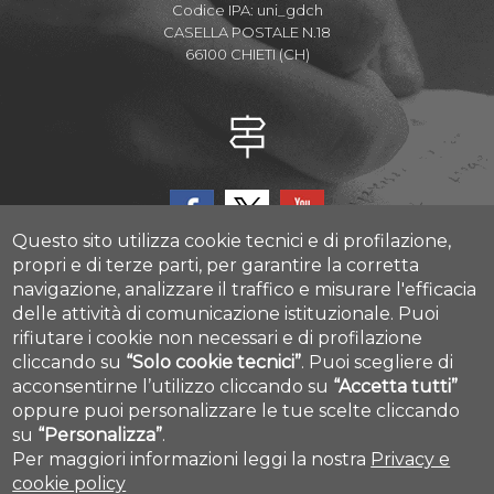
Codice IPA: uni_gdch
CASELLA POSTALE N.18
66100 CHIETI (CH)
Questo sito utilizza cookie tecnici e di profilazione,
propri e di terze parti, per garantire la corretta
navigazione, analizzare il traffico e misurare l'efficacia
delle attività di comunicazione istituzionale.
Puoi
CAST - Center for Advanced Studies and Technology
rifiutare i cookie non necessari e di profilazione
Via Luigi Polacchi 11, 66100, Chieti, ITALY
cliccando su
“Solo cookie tecnici”
.
Puoi scegliere di
acconsentirne l’utilizzo cliccando su
“Accetta tutti”
Cookie settings
oppure puoi personalizzare le tue scelte cliccando
su
“Personalizza”
.
Per maggiori informazioni leggi la nostra
Privacy e
cookie policy