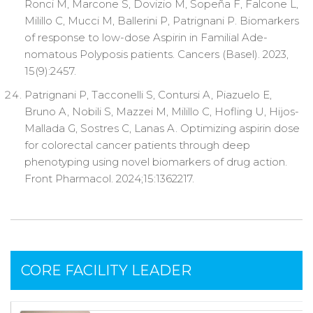
Ronci M, Marcone S, Dovizio M, Sopeña F, Falcone L,
Milillo C, Mucci M, Ballerini P, Patrignani P. Biomarkers
of response to low-dose Aspirin in Familial Ade-
nomatous Polyposis patients. Cancers (Basel). 2023,
15(9):2457.
Patrignani P, Tacconelli S, Contursi A, Piazuelo E,
Bruno A, Nobili S, Mazzei M, Milillo C, Hofling U, Hijos-
Mallada G, Sostres C, Lanas A. Optimizing aspirin dose
for colorectal cancer patients through deep
phenotyping using novel biomarkers of drug action.
Front Pharmacol. 2024;15:1362217.
CORE FACILITY LEADER