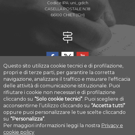
Codice IPA: uni_gdch
CASELLA POSTALE N.18
66100 CHIETI (CH)
Questo sito utilizza cookie tecnici e di profilazione,
propri e di terze parti, per garantire la corretta
navigazione, analizzare il traffico e misurare l'efficacia
delle attività di comunicazione istituzionale.
Puoi
CAST - Center for Advanced Studies and Technology
rifiutare i cookie non necessari e di profilazione
Via Luigi Polacchi 11, 66100, Chieti, ITALY
cliccando su
“Solo cookie tecnici”
.
Puoi scegliere di
acconsentirne l’utilizzo cliccando su
“Accetta tutti”
Cookie settings
oppure puoi personalizzare le tue scelte cliccando
su
“Personalizza”
.
Per maggiori informazioni leggi la nostra
Privacy e
cookie policy