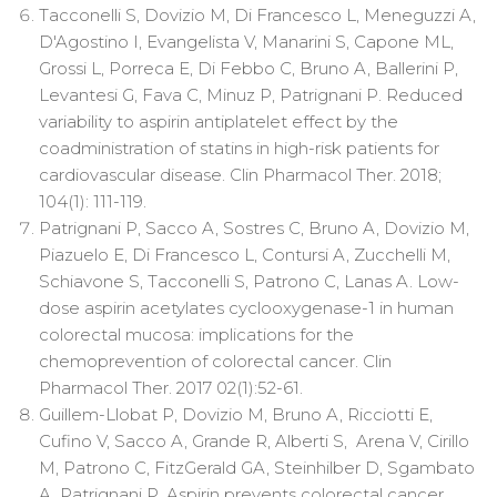
Tacconelli S, Dovizio M, Di Francesco L, Meneguzzi A,
D'Agostino I, Evangelista V, Manarini S, Capone ML,
Grossi L, Porreca E, Di Febbo C, Bruno A, Ballerini P,
Levantesi G, Fava C, Minuz P, Patrignani P. Reduced
variability to aspirin antiplatelet effect by the
coadministration of statins in high-risk patients for
cardiovascular disease. Clin Pharmacol Ther. 2018;
104(1): 111-119.
Patrignani P, Sacco A, Sostres C, Bruno A, Dovizio M,
Piazuelo E, Di Francesco L, Contursi A, Zucchelli M,
Schiavone S, Tacconelli S, Patrono C, Lanas A. Low-
dose aspirin acetylates cyclooxygenase-1 in human
colorectal mucosa: implications for the
chemoprevention of colorectal cancer. Clin
Pharmacol Ther. 2017 02(1):52-61.
Guillem-Llobat P, Dovizio M, Bruno A, Ricciotti E,
Cufino V, Sacco A, Grande R, Alberti S, Arena V, Cirillo
M, Patrono C, FitzGerald GA, Steinhilber D, Sgambato
A, Patrignani P. Aspirin prevents colorectal cancer