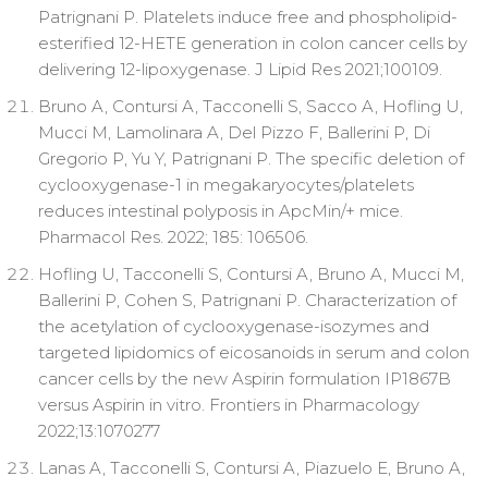
Patrignani P. Platelets induce free and phospholipid-
esterified 12-HETE generation in colon cancer cells by
delivering 12-lipoxygenase. J Lipid Res 2021;100109.
Bruno A, Contursi A, Tacconelli S, Sacco A, Hofling U,
Mucci M, Lamolinara A, Del Pizzo F, Ballerini P, Di
Gregorio P, Yu Y, Patrignani P. The specific deletion of
cyclooxygenase-1 in megakaryocytes/platelets
reduces intestinal polyposis in ApcMin/+ mice.
Pharmacol Res. 2022; 185: 106506.
Hofling U, Tacconelli S, Contursi A, Bruno A, Mucci M,
Ballerini P, Cohen S, Patrignani P. Characterization of
the acetylation of cyclooxygenase-isozymes and
targeted lipidomics of eicosanoids in serum and colon
cancer cells by the new Aspirin formulation IP1867B
versus Aspirin in vitro. Frontiers in Pharmacology
2022;13:1070277
Lanas A, Tacconelli S, Contursi A, Piazuelo E, Bruno A,