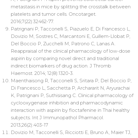
metastasis in mice by splitting the crosstalk between
platelets and tumor cells. Oncotarget.
2016;7(22):32462-77.
Patrignani P, Tacconelli S, Piazuelo E, Di Francesco L,
Dovizio M, Sostres C, Marcantoni E, Guillem-Llobat P,
Del Boccio P, Zucchelli M, Patrono C, Lanas A.
Reappraisal of the clinical pharmacology of low-dose
aspirin by comparing novel direct and traditional
indirect biomarkers of drug action. J Thromb
Haemost. 2014; 12(8):1320-3.
Maenthaisong R, Tacconelli S, Sritara P, Del Boccio P,
Di Francesco L, Sacchetta P, Archararit N, Aryurachai
K, Patrignani P, Suthisisang C. Clinical pharmacology of
cyclooxygenase inhibition and pharmacodynamic
interaction with aspirin by floctafenine in Thai healthy
subjects. Int J Immunopathol Pharmacol.
2013;26(2):403-17
Dovizio M, Tacconelli S, Ricciotti E, Bruno A, Maier TJ,