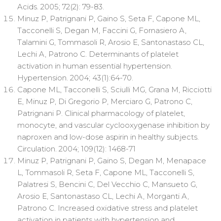
Acids. 2005; 72(2): 79-83.
Minuz P, Patrignani P, Gaino S, Seta F, Capone ML,
Tacconelli S, Degan M, Faccini G, Fornasiero A,
Talamini G, Tommasoli R, Arosio E, Santonastaso CL,
Lechi A, Patrono C. Determinants of platelet
activation in human essential hypertension.
Hypertension. 2004; 43(1):64-70.
Capone ML, Tacconelli S, Sciulli MG, Grana M, Ricciotti
E, Minuz P, Di Gregorio P, Merciaro G, Patrono C,
Patrignani P. Clinical pharmacology of platelet,
monocyte, and vascular cyclooxygenase inhibition by
naproxen and low-dose aspirin in healthy subjects.
Circulation. 2004; 109(12): 1468-71
Minuz P, Patrignani P, Gaino S, Degan M, Menapace
L, Tommasoli R, Seta F, Capone ML, Tacconelli S,
Palatresi S, Bencini C, Del Vecchio C, Mansueto G,
Arosio E, Santonastaso CL, Lechi A, Morganti A,
Patrono C. Increased oxidative stress and platelet
activation in patients with hypertension and