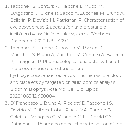
Tacconelli S, Contursi A, Falcone L, Mucci M,
D'Agostino I, Fullone R, Sacco A, Zucchelli M, Bruno A,
Ballerini P, Dovizio M, Patrignani P. Characterization of
cyclooxygenase-2 acetylation and prostanoid
inhibition by aspirin in cellular systems. Biochem
Pharmacol. 2020;178:114094.
Tacconelli S, Fullone R, Dovizio M, Pizzicoli G,
Marschler S, Bruno A, Zucchelli M, Contursi A, Ballerini
P, Patrignani P. Pharmacological characterization of
the biosynthesis of prostanoids and
hydroxyeicosatetraenoic acids in human whole blood
and platelets by targeted chiral lipidomics analysis.
Biochim Biophys Acta Mol Cell Biol Lipids.
2020;1865(12):158804.
Di Francesco L, Bruno A, Ricciotti E, Tacconelli S,
Dovizio M, Guillem-Llobat P, Alisi MA, Garrone B,
Coletta I, Mangano G, Milanese C, FitzGerald GA,
Patrignani P. Pharmacological characterization of the