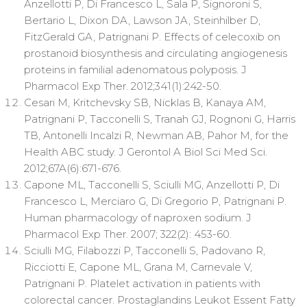
Anzellotti P, Di Francesco L, Sala P, Signoroni S,
Bertario L, Dixon DA, Lawson JA, Steinhilber D,
FitzGerald GA, Patrignani P. Effects of celecoxib on
prostanoid biosynthesis and circulating angiogenesis
proteins in familial adenomatous polyposis. J
Pharmacol Exp Ther. 2012;341(1):242-50.
Cesari M, Kritchevsky SB, Nicklas B, Kanaya AM,
Patrignani P, Tacconelli S, Tranah GJ, Rognoni G, Harris
TB, Antonelli Incalzi R, Newman AB, Pahor M, for the
Health ABC study. J Gerontol A Biol Sci Med Sci.
2012;67A(6):671-676.
Capone ML, Tacconelli S, Sciulli MG, Anzellotti P, Di
Francesco L, Merciaro G, Di Gregorio P, Patrignani P.
Human pharmacology of naproxen sodium. J
Pharmacol Exp Ther. 2007; 322(2): 453-60.
Sciulli MG, Filabozzi P, Tacconelli S, Padovano R,
Ricciotti E, Capone ML, Grana M, Carnevale V,
Patrignani P. Platelet activation in patients with
colorectal cancer. Prostaglandins Leukot Essent Fatty