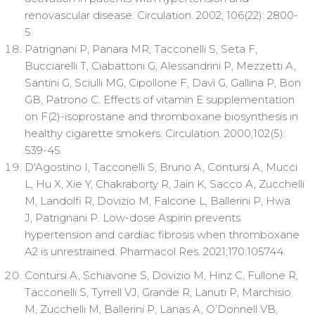
renovascular disease. Circulation. 2002; 106(22): 2800-
5.
Patrignani P, Panara MR, Tacconelli S, Seta F,
Bucciarelli T, Ciabattoni G, Alessandrini P, Mezzetti A,
Santini G, Sciulli MG, Cipollone F, Davì G, Gallina P, Bon
GB, Patrono C. Effects of vitamin E supplementation
on F(2)-isoprostane and thromboxane biosynthesis in
healthy cigarette smokers. Circulation. 2000;102(5):
539-45.
D'Agostino I, Tacconelli S, Bruno A, Contursi A, Mucci
L, Hu X, Xie Y, Chakraborty R, Jain K, Sacco A, Zucchelli
M, Landolfi R, Dovizio M, Falcone L, Ballerini P, Hwa
J, Patrignani P. Low-dose Aspirin prevents
hypertension and cardiac fibrosis when thromboxane
A2 is unrestrained. Pharmacol Res. 2021;170:105744.
Contursi A, Schiavone S, Dovizio M, Hinz C, Fullone R,
Tacconelli S, Tyrrell VJ, Grande R, Lanuti P, Marchisio
M, Zucchelli M, Ballerini P, Lanas A, O’Donnell VB,