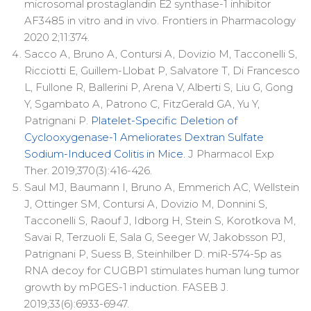
microsomal prostaglandin E2 synthase-1 inhibitor
AF3485 in vitro and in vivo. Frontiers in Pharmacology
2020 2;11:374.
Sacco A, Bruno A, Contursi A, Dovizio M, Tacconelli S,
Ricciotti E, Guillem-Llobat P, Salvatore T, Di Francesco
L, Fullone R, Ballerini P, Arena V, Alberti S, Liu G, Gong
Y, Sgambato A, Patrono C, FitzGerald GA, Yu Y,
Patrignani P.
Platelet-Specific Deletion of
Cyclooxygenase-1 Ameliorates Dextran Sulfate
Sodium-Induced Colitis in Mice.
J Pharmacol Exp
Ther. 2019;370(3):416-426.
Saul MJ, Baumann I, Bruno A, Emmerich AC, Wellstein
J, Ottinger SM, Contursi A, Dovizio M, Donnini S,
Tacconelli S, Raouf J, Idborg H, Stein S, Korotkova M,
Savai R, Terzuoli E, Sala G, Seeger W, Jakobsson PJ,
Patrignani P, Suess B, Steinhilber D. miR-574-5p as
RNA decoy for CUGBP1 stimulates human lung tumor
growth by mPGES-1 induction. FASEB J.
2019;33(6):6933-6947.