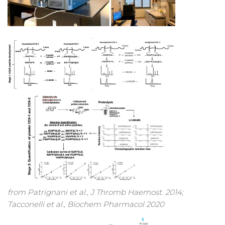
from Patrignani et al., J Thromb Haemost. 2014;
Tacconelli et al., Biochem Pharmacol 2020