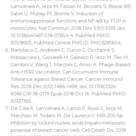
Lamolinara A, Iezzi M, Fassan M, Bicciato S, Blazar BR,
Sahin U, Murray PJ, Bronte V. Induction of
immunosuppressive functions and NF-κB by FLIP in
monocytes. Nat Commun. 2018 Dec 5;9(1):5193. doi:
10.1038/s41467-018-07654-4. PubMed PMID:
30518925; PubMed Central PMCID: PMC6281604.
Bartolacci C, Andreani C, Curcio C, Occhipinti S,
Massaccesi L, Giovarelli M, Galeazzi R, Iezzi M, Tilio M,
Gambini V, Wang J, Marchini C, Amici A. Phage-Based
Anti-HER2 Vaccination Can Circumvent Immune
Tolerance against Breast Cancer. Cancer Immunol
Res. 2018 Dec;6(12):1486-1498. doi: 10.1158/2326-
6066.CIR-18-0179.Epub 2018 Oct 16. PubMed PMID:
30327365.
De Cola A, Lamolinara A, Lanuti P, Rossi C, Iezzi M,
Marchisio M, Todaro M, De Laurenzi V. MiR-205-5p
inhibition by locked nucleic acids impairs metastatic
potential of breast cancer cells. Cell Death Dis. 2018