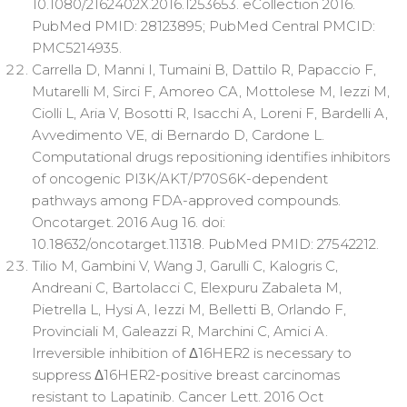
10.1080/2162402X.2016.1253653. eCollection 2016.
PubMed PMID: 28123895; PubMed Central PMCID:
PMC5214935.
Carrella D, Manni I, Tumaini B, Dattilo R, Papaccio F,
Mutarelli M, Sirci F, Amoreo CA, Mottolese M, Iezzi M,
Ciolli L, Aria V, Bosotti R, Isacchi A, Loreni F, Bardelli A,
Avvedimento VE, di Bernardo D, Cardone L.
Computational drugs repositioning identifies inhibitors
of oncogenic PI3K/AKT/P70S6K-dependent
pathways among FDA-approved compounds.
Oncotarget. 2016 Aug 16. doi:
10.18632/oncotarget.11318. PubMed PMID: 27542212.
Tilio M, Gambini V, Wang J, Garulli C, Kalogris C,
Andreani C, Bartolacci C, Elexpuru Zabaleta M,
Pietrella L, Hysi A, Iezzi M, Belletti B, Orlando F,
Provinciali M, Galeazzi R, Marchini C, Amici A.
Irreversible inhibition of Δ16HER2 is necessary to
suppress Δ16HER2-positive breast carcinomas
resistant to Lapatinib. Cancer Lett. 2016 Oct