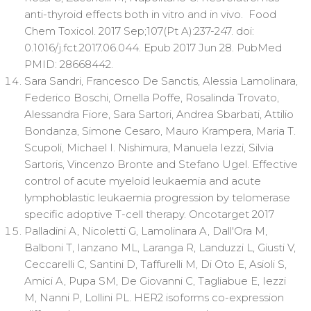
anti-thyroid effects both in vitro and in vivo. Food
Chem Toxicol. 2017 Sep;107(Pt A):237-247. doi:
0.1016/j.fct.2017.06.044. Epub 2017 Jun 28. PubMed
PMID: 28668442.
Sara Sandri, Francesco De Sanctis, Alessia Lamolinara,
Federico Boschi, Ornella Poffe, Rosalinda Trovato,
Alessandra Fiore, Sara Sartori, Andrea Sbarbati, Attilio
Bondanza, Simone Cesaro, Mauro Krampera, Maria T.
Scupoli, Michael I. Nishimura, Manuela Iezzi, Silvia
Sartoris, Vincenzo Bronte and Stefano Ugel. Effective
control of acute myeloid leukaemia and acute
lymphoblastic leukaemia progression by telomerase
specific adoptive T-cell therapy. Oncotarget 2017
Palladini A, Nicoletti G, Lamolinara A, Dall'Ora M,
Balboni T, Ianzano ML, Laranga R, Landuzzi L, Giusti V,
Ceccarelli C, Santini D, Taffurelli M, Di Oto E, Asioli S,
Amici A, Pupa SM, De Giovanni C, Tagliabue E, Iezzi
M, Nanni P, Lollini PL. HER2 isoforms co-expression