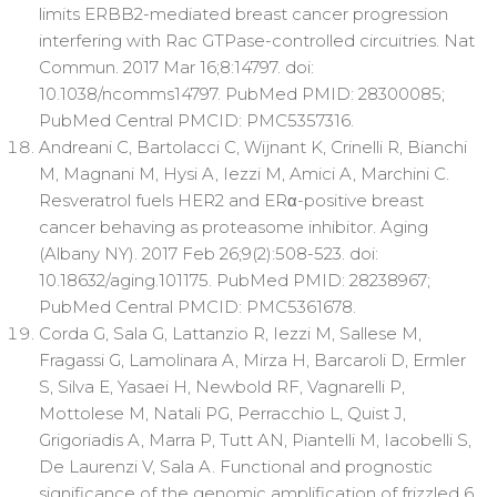
limits ERBB2-mediated breast cancer progression
interfering with Rac GTPase-controlled circuitries. Nat
Commun. 2017 Mar 16;8:14797. doi:
10.1038/ncomms14797. PubMed PMID: 28300085;
PubMed Central PMCID: PMC5357316.
Andreani C, Bartolacci C, Wijnant K, Crinelli R, Bianchi
M, Magnani M, Hysi A, Iezzi M, Amici A, Marchini C.
Resveratrol fuels HER2 and ERα-positive breast
cancer behaving as proteasome inhibitor. Aging
(Albany NY). 2017 Feb 26;9(2):508-523. doi:
10.18632/aging.101175. PubMed PMID: 28238967;
PubMed Central PMCID: PMC5361678.
Corda G, Sala G, Lattanzio R, Iezzi M, Sallese M,
Fragassi G, Lamolinara A, Mirza H, Barcaroli D, Ermler
S, Silva E, Yasaei H, Newbold RF, Vagnarelli P,
Mottolese M, Natali PG, Perracchio L, Quist J,
Grigoriadis A, Marra P, Tutt AN, Piantelli M, Iacobelli S,
De Laurenzi V, Sala A. Functional and prognostic
significance of the genomic amplification of frizzled 6