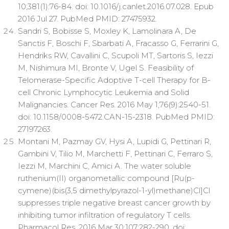
10;381(1):76-84. doi: 10.1016/j.canlet.2016.07.028. Epub
2016 Jul 27. PubMed PMID: 27475932.
Sandri S, Bobisse S, Moxley K, Lamolinara A, De
Sanctis F, Boschi F, Sbarbati A, Fracasso G, Ferrarini G,
Hendriks RW, Cavallini C, Scupoli MT, Sartoris S, Iezzi
M, Nishimura MI, Bronte V, Ugel S. Feasibility of
Telomerase-Specific Adoptive T-cell Therapy for B-
cell Chronic Lymphocytic Leukemia and Solid
Malignancies. Cancer Res. 2016 May 1;76(9):2540-51.
doi: 10.1158/0008-5472.CAN-15-2318. PubMed PMID:
27197263.
Montani M, Pazmay GV, Hysi A, Lupidi G, Pettinari R,
Gambini V, Tilio M, Marchetti F, Pettinari C, Ferraro S,
Iezzi M, Marchini C, Amici A. The water soluble
ruthenium(II) organometallic compound [Ru(p-
cymene)(bis(3,5 dimethylpyrazol-1-yl)methane)Cl]Cl
suppresses triple negative breast cancer growth by
inhibiting tumor infiltration of regulatory T cells.
Pharmacol Res. 2016 Mar 30;107:282-290. doi: