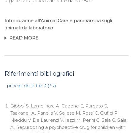
organizzato periodicamente dall’OPBA.
Introduzione all’Animal Care e panoramica sugli
animali da laboratorio
READ MORE
Riferimenti bibliografici
I principi delle tre R (3R)
Bibbo' S, Lamolinara A, Capone E, Purgato S,
Tsakaneli A, Panella V, Sallese M, Rossi C, Ciufici P,
Nieddu V, De Laurenzi V, Iezzi M, Perini G, Sala G, Sala
A. Repurposing a psychoactive drug for children with