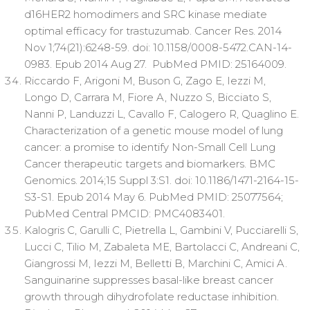
d16HER2 homodimers and SRC kinase mediate
optimal efficacy for trastuzumab. Cancer Res. 2014
Nov 1;74(21):6248-59. doi: 10.1158/0008-5472.CAN-14-
0983. Epub 2014 Aug 27. PubMed PMID: 25164009.
Riccardo F, Arigoni M, Buson G, Zago E, Iezzi M,
Longo D, Carrara M, Fiore A, Nuzzo S, Bicciato S,
Nanni P, Landuzzi L, Cavallo F, Calogero R, Quaglino E.
Characterization of a genetic mouse model of lung
cancer: a promise to identify Non-Small Cell Lung
Cancer therapeutic targets and biomarkers. BMC
Genomics. 2014;15 Suppl 3:S1. doi: 10.1186/1471-2164-15-
S3-S1. Epub 2014 May 6. PubMed PMID: 25077564;
PubMed Central PMCID: PMC4083401.
Kalogris C, Garulli C, Pietrella L, Gambini V, Pucciarelli S,
Lucci C, Tilio M, Zabaleta ME, Bartolacci C, Andreani C,
Giangrossi M, Iezzi M, Belletti B, Marchini C, Amici A.
Sanguinarine suppresses basal-like breast cancer
growth through dihydrofolate reductase inhibition.