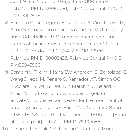
Jul 26;9(8):821. doi: 10.1038/s41419-018-0854-9.
PubMed PMID: 30050081; PubMed Central PMCID:
PMC6062508.
Ferrauto G, Di Gregorio E, Lanzardo S, Ciolli L, Iezzi M,
Aime S. Generation of multiparametric MRI maps by
using Gd-labelled- RBCs reveals phenotypes and
stages of murine prostate cancer. Sci Rep. 2018 Jul
12;8(1):10567. doi: 10.1038/s41598-018-28926-5.
PubMed PMID: 30002426; PubMed Central PMCID:
PMC6043588.
Gambini V, Tilio M, Maina EW, Andreani C, Bartolacci C,
Wang J, Iezzi M, Ferraro S, Ramadori AT, Simon OC,
Pucciarelli S, Wu G, Dou QP, Marchini C, Galassi R,
Amici A. In vitro and in vivo studies of gold(I)
azolate/phosphane complexes for the treatment of
basal like breast cancer. Eur J Med Chem. 2018 Jun
2;155:418-427. doi: 10.1016/j.ejmech.2018.06.002. [Epub
ahead of print] PubMed PMID: 29906688.
Castiello L, Sestili P, Schiavoni G, Dattilo R, Monque