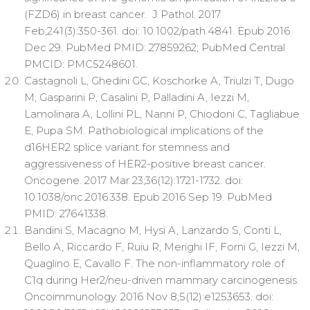
(FZD6) in breast cancer. J Pathol. 2017
Feb;241(3):350-361. doi: 10.1002/path.4841. Epub 2016
Dec 29. PubMed PMID: 27859262; PubMed Central
PMCID: PMC5248601.
Castagnoli L, Ghedini GC, Koschorke A, Triulzi T, Dugo
M, Gasparini P, Casalini P, Palladini A, Iezzi M,
Lamolinara A, Lollini PL, Nanni P, Chiodoni C, Tagliabue
E, Pupa SM. Pathobiological implications of the
d16HER2 splice variant for stemness and
aggressiveness of HER2-positive breast cancer.
Oncogene. 2017 Mar 23;36(12):1721-1732. doi:
10.1038/onc.2016.338. Epub 2016 Sep 19. PubMed
PMID: 27641338.
Bandini S, Macagno M, Hysi A, Lanzardo S, Conti L,
Bello A, Riccardo F, Ruiu R, Merighi IF, Forni G, Iezzi M,
Quaglino E, Cavallo F. The non-inflammatory role of
C1q during Her2/neu-driven mammary carcinogenesis.
Oncoimmunology. 2016 Nov 8;5(12):e1253653. doi: