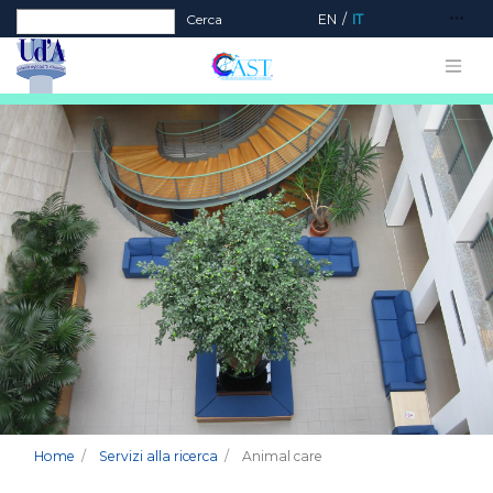
Form di ricerca
Cerca
EN
IT
Home
Servizi alla ricerca
Animal care