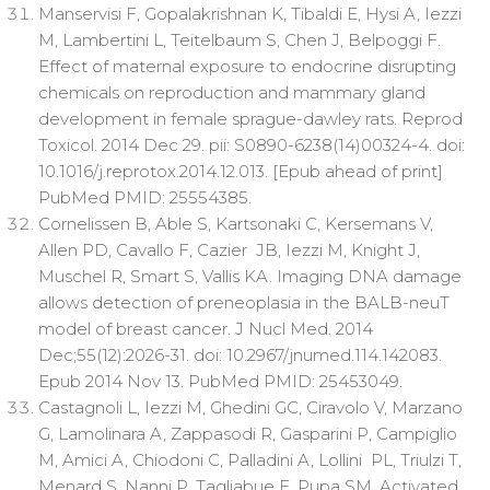
Manservisi F, Gopalakrishnan K, Tibaldi E, Hysi A, Iezzi
M, Lambertini L, Teitelbaum S, Chen J, Belpoggi F.
Effect of maternal exposure to endocrine disrupting
chemicals on reproduction and mammary gland
development in female sprague-dawley rats. Reprod
Toxicol. 2014 Dec 29. pii: S0890-6238(14)00324-4. doi:
10.1016/j.reprotox.2014.12.013. [Epub ahead of print]
PubMed PMID: 25554385.
Cornelissen B, Able S, Kartsonaki C, Kersemans V,
Allen PD, Cavallo F, Cazier JB, Iezzi M, Knight J,
Muschel R, Smart S, Vallis KA. Imaging DNA damage
allows detection of preneoplasia in the BALB-neuT
model of breast cancer. J Nucl Med. 2014
Dec;55(12):2026-31. doi: 10.2967/jnumed.114.142083.
Epub 2014 Nov 13. PubMed PMID: 25453049.
Castagnoli L, Iezzi M, Ghedini GC, Ciravolo V, Marzano
G, Lamolinara A, Zappasodi R, Gasparini P, Campiglio
M, Amici A, Chiodoni C, Palladini A, Lollini PL, Triulzi T,
Menard S, Nanni P, Tagliabue E, Pupa SM. Activated