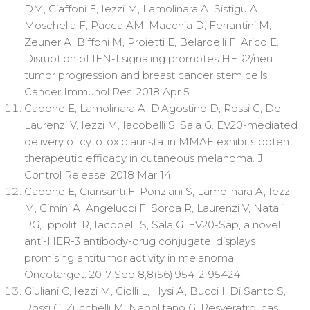
DM, Ciaffoni F, Iezzi M, Lamolinara A, Sistigu A,
Moschella F, Pacca AM, Macchia D, Ferrantini M,
Zeuner A, Biffoni M, Proietti E, Belardelli F, Arico E.
Disruption of IFN-I signaling promotes HER2/neu
tumor progression and breast cancer stem cells.
Cancer Immunol Res. 2018 Apr 5.
Capone E, Lamolinara A, D'Agostino D, Rossi C, De
Laurenzi V, Iezzi M, Iacobelli S, Sala G. EV20-mediated
delivery of cytotoxic auristatin MMAF exhibits potent
therapeutic efficacy in cutaneous melanoma. J
Control Release. 2018 Mar 14.
Capone E, Giansanti F, Ponziani S, Lamolinara A, Iezzi
M, Cimini A, Angelucci F, Sorda R, Laurenzi V, Natali
PG, Ippoliti R, Iacobelli S, Sala G. EV20-Sap, a novel
anti-HER-3 antibody-drug conjugate, displays
promising antitumor activity in melanoma.
Oncotarget. 2017 Sep 8;8(56):95412-95424.
Giuliani C, Iezzi M, Ciolli L, Hysi A, Bucci I, Di Santo S,
Rossi C, Zucchelli M, Napolitano G. Resveratrol has