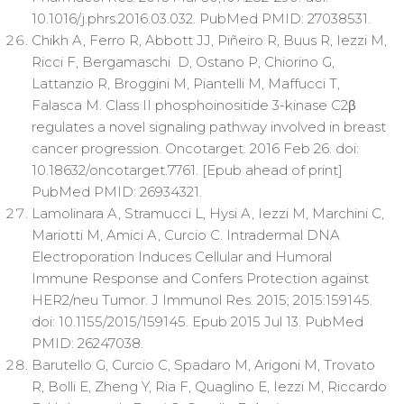
10.1016/j.phrs.2016.03.032. PubMed PMID: 27038531.
Chikh A, Ferro R, Abbott JJ, Piñeiro R, Buus R, Iezzi M,
Ricci F, Bergamaschi D, Ostano P, Chiorino G,
Lattanzio R, Broggini M, Piantelli M, Maffucci T,
Falasca M. Class II phosphoinositide 3-kinase C2β
regulates a novel signaling pathway involved in breast
cancer progression. Oncotarget. 2016 Feb 26. doi:
10.18632/oncotarget.7761. [Epub ahead of print]
PubMed PMID: 26934321.
Lamolinara A, Stramucci L, Hysi A, Iezzi M, Marchini C,
Mariotti M, Amici A, Curcio C. Intradermal DNA
Electroporation Induces Cellular and Humoral
Immune Response and Confers Protection against
HER2/neu Tumor. J Immunol Res. 2015; 2015:159145.
doi: 10.1155/2015/159145. Epub 2015 Jul 13. PubMed
PMID: 26247038.
Barutello G, Curcio C, Spadaro M, Arigoni M, Trovato
R, Bolli E, Zheng Y, Ria F, Quaglino E, Iezzi M, Riccardo