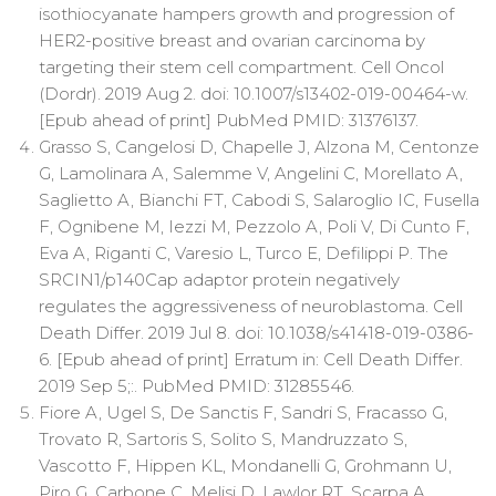
isothiocyanate hampers growth and progression of
HER2-positive breast and ovarian carcinoma by
targeting their stem cell compartment. Cell Oncol
(Dordr). 2019 Aug 2. doi: 10.1007/s13402-019-00464-w.
[Epub ahead of print] PubMed PMID: 31376137.
Grasso S, Cangelosi D, Chapelle J, Alzona M, Centonze
G, Lamolinara A, Salemme V, Angelini C, Morellato A,
Saglietto A, Bianchi FT, Cabodi S, Salaroglio IC, Fusella
F, Ognibene M, Iezzi M, Pezzolo A, Poli V, Di Cunto F,
Eva A, Riganti C, Varesio L, Turco E, Defilippi P. The
SRCIN1/p140Cap adaptor protein negatively
regulates the aggressiveness of neuroblastoma. Cell
Death Differ. 2019 Jul 8. doi: 10.1038/s41418-019-0386-
6. [Epub ahead of print] Erratum in: Cell Death Differ.
2019 Sep 5;:. PubMed PMID: 31285546.
Fiore A, Ugel S, De Sanctis F, Sandri S, Fracasso G,
Trovato R, Sartoris S, Solito S, Mandruzzato S,
Vascotto F, Hippen KL, Mondanelli G, Grohmann U,
Piro G, Carbone C, Melisi D, Lawlor RT, Scarpa A,