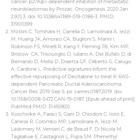
cancer: p27Kip1-dependent inhibition of metastatic
neuroblastomas by Prozac. Oncogenesis. 2020 Jan
2;9(1):3. doi: 10.1038/s41389-019-0186-3. PMID:
31900399
Mottini C, Tomihara H, Carrella D, Lamolinara A, Iezzi
M, Huang JK, Amoreo CA, Buglioni S, Manni I,
Robinson FS, Minelli R, Kang Y, Fleming JB, Kim MP,
Bristow CA, Trisciuoglio D, Iuliano A, Del Bufalo D, di
Bernardo D, Melisi D, Draetta GF, Ciliberto G, Carugo
A, Cardone L. Predictive signatures inform the
effective repurposing of Decitabine to treat K-RAS-
dependent Pancreatic Ductal Adenocarcinoma.
Cancer Res. 2019 Sep 5. pii: canres.0187.2019. doi:
10.1158/0008-5472.CAN-19-0187. [Epub ahead of print]
PubMed PMID: 31492820.
Koschorke A, Faraci S, Giani D, Chiodoni C, Iorio E,
Canese R, Colombo MP, Lamolinara A, Iezzi M,
Ladomery M, Vernieri C, de Braud F, Di Nicola M,
Tagliabue E, Castagnoli L, Pupa SM. Phenethyl