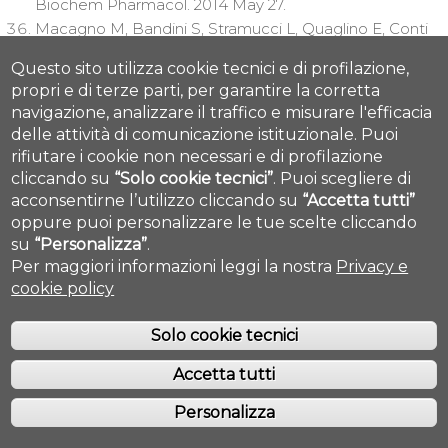
Biochem Pharmacol. 2014 May 27.
Macagno M, Bandini S, Stramucci L, Quaglino E, Conti
L, Balmas E, Smyth MJ, Lollini PL, Musiani P, Forni G,
Questo sito utilizza cookie tecnici e di profilazione,
Iezzi M, Cavallo F. Multiple Roles of Perforin in
propri e di terze parti, per garantire la corretta
Hampering ERBB-2 (Her-2/neu) Carcinogenesis in
navigazione, analizzare il traffico e misurare l'efficacia
Transgenic Male Mice. J Immunol. 2014 Jun
delle attività di comunicazione istituzionale.
Puoi
1;192(11):5434-41. Epub 2014 Apr 30.
rifiutare i cookie non necessari e di profilazione
Petrarca C, Clemente E, Toto V, Iezzi M, Rossi C,
cliccando su
“Solo cookie tecnici”
.
Puoi scegliere di
Zanotta S, Mistrello G, Zanoni I, Granucci F, Arioli S,
acconsentirne l’utilizzo cliccando su
“Accetta tutti”
Mora D, Guglielmetti S, Paganelli R, Di Gioacchino M.
oppure puoi personalizzare le tue scelte cliccando
rBet v 1 immunotherapy of sensitized mice with
su
“Personalizza”
.
Per maggiori informazioni leggi la nostra
Privacy e
Streptococcus thermophilus as vehicle and adjuvant.
cookie policy
Hum Vaccin Immunother. 2014 Mar 6;10(5).
De Giovanni C, Nicoletti G, Quaglino E, Landuzzi L,
Solo cookie tecnici
Palladini A, Ianzano ML, Dall'ora M, Grosso V, Ranieri D,
Laranga R, Croci S, Amici A, Penichet ML, Iezzi M,
Accetta tutti
Cavallo F, Nanni P, Lollini PL. Vaccines against human
HER2 prevent mammary carcinoma in mice
Personalizza
transgenic for human HER2. Breast Cancer Res. 2014