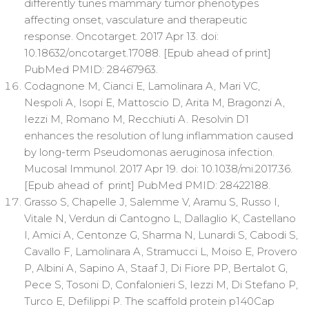
differently tunes mammary tumor phenotypes
affecting onset, vasculature and therapeutic
response. Oncotarget. 2017 Apr 13. doi:
10.18632/oncotarget.17088. [Epub ahead of print]
PubMed PMID: 28467963.
Codagnone M, Cianci E, Lamolinara A, Mari VC,
Nespoli A, Isopi E, Mattoscio D, Arita M, Bragonzi A,
Iezzi M, Romano M, Recchiuti A. Resolvin D1
enhances the resolution of lung inflammation caused
by long-term Pseudomonas aeruginosa infection.
Mucosal Immunol. 2017 Apr 19. doi: 10.1038/mi.2017.36.
[Epub ahead of print] PubMed PMID: 28422188.
Grasso S, Chapelle J, Salemme V, Aramu S, Russo I,
Vitale N, Verdun di Cantogno L, Dallaglio K, Castellano
I, Amici A, Centonze G, Sharma N, Lunardi S, Cabodi S,
Cavallo F, Lamolinara A, Stramucci L, Moiso E, Provero
P, Albini A, Sapino A, Staaf J, Di Fiore PP, Bertalot G,
Pece S, Tosoni D, Confalonieri S, Iezzi M, Di Stefano P,
Turco E, Defilippi P. The scaffold protein p140Cap