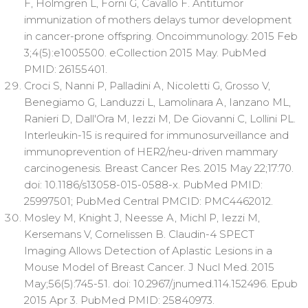
F, Holmgren L, Forni G, Cavallo F. Antitumor
immunization of mothers delays tumor development
in cancer-prone offspring. Oncoimmunology. 2015 Feb
3;4(5):e1005500. eCollection 2015 May. PubMed
PMID: 26155401.
Croci S, Nanni P, Palladini A, Nicoletti G, Grosso V,
Benegiamo G, Landuzzi L, Lamolinara A, Ianzano ML,
Ranieri D, Dall'Ora M, Iezzi M, De Giovanni C, Lollini PL.
Interleukin-15 is required for immunosurveillance and
immunoprevention of HER2/neu-driven mammary
carcinogenesis. Breast Cancer Res. 2015 May 22;17:70.
doi: 10.1186/s13058-015-0588-x. PubMed PMID:
25997501; PubMed Central PMCID: PMC4462012.
Mosley M, Knight J, Neesse A, Michl P, Iezzi M,
Kersemans V, Cornelissen B. Claudin-4 SPECT
Imaging Allows Detection of Aplastic Lesions in a
Mouse Model of Breast Cancer. J Nucl Med. 2015
May;56(5):745-51. doi: 10.2967/jnumed.114.152496. Epub
2015 Apr 3. PubMed PMID: 25840973.