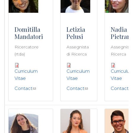
Domitilla
Letizia
Nadia D
Mandatori
Pelusi
Pietran
Ricercatore
Assegnista
Assegnista
(rtda)
di Ricerca
Ricerca
Curriculum
Curriculum
Curriculu
Vitae
Vitae
Vitae
Contact
Contact
Contact