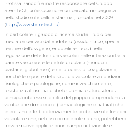
Prof.ssa Pandolfi è inoltre responsabile del Gruppo
StemTeCh, un'associazione di ricercatori impegnata
nello studio sulle cellule staminali, fondata nel 2009
(
http://www.stem-tech.it/
).
In particolare, il gruppo di ricerca studia il ruolo dei
mediatori derivati dall'endotelio (ossido nitrico, specie
reattive dell'ossigeno, endotelina-1, ecc.) nella
regolazione delle funzioni vascolari, nelle interazioni tra la
parete vascolare e le cellule circolanti (monociti,
piastrine, globuli rossi) e nei processi di coagulazione,
nonché le risposte della struttura vascolare a condizioni
fisiologiche e patologiche, come invecchiamento,
resistenza all'insulina, diabete, uremia e aterosclerosi. I
principali interessi scientifici del gruppo comprendono la
valutazione di molecole (farmacologiche e naturali) che
esercitano effetti potenzialmente protettivi sulle funzioni
vascolari e che, nel caso di molecole naturali, potrebbero
trovare nuove applicazioni in campo nutrizionale e