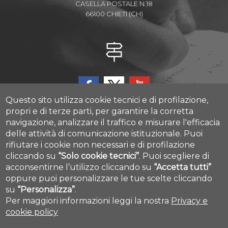
CASELLA POSTALE N.18
66100 CHIETI (CH)
Questo sito utilizza cookie tecnici e di profilazione,
propri e di terze parti, per garantire la corretta
navigazione, analizzare il traffico e misurare l'efficacia
delle attività di comunicazione istituzionale.
Puoi
CAST - Center for Advanced Studies and Technology
rifiutare i cookie non necessari e di profilazione
Via Luigi Polacchi 11, 66100, Chieti, ITALY
cliccando su
“Solo cookie tecnici”
.
Puoi scegliere di
acconsentirne l’utilizzo cliccando su
“Accetta tutti”
Cookie settings
oppure puoi personalizzare le tue scelte cliccando
su
“Personalizza”
.
Per maggiori informazioni leggi la nostra
Privacy e
cookie policy