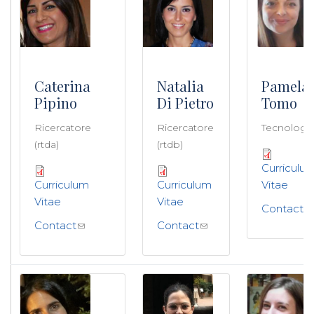
Caterina
Natalia
Pamela 
Pipino
Di Pietro
Tomo
Ricercatore
Ricercatore
Tecnologo
(rtda)
(rtdb)
Curriculu
Curriculum
Curriculum
Vitae
Vitae
Vitae
Contact
Contact
Contact