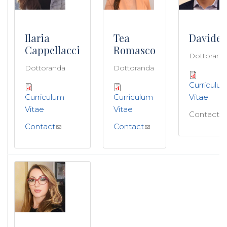
Ilaria
Tea
Davide 
Cappellacci
Romasco
Dottorand
Dottoranda
Dottoranda
Curriculu
Curriculum
Curriculum
Vitae
Vitae
Vitae
Contact
Contact
Contact