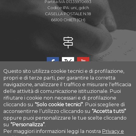
Partita IVA 01335970693
Codice IPA: uni_gdch
CASELLA POSTALE N.18
66100 CHIETI (CH)
Questo sito utilizza cookie tecnici e di profilazione,
propri e di terze parti, per garantire la corretta
navigazione, analizzare il traffico e misurare l'efficacia
delle attività di comunicazione istituzionale.
Puoi
CAST - Center for Advanced Studies and Technology
rifiutare i cookie non necessari e di profilazione
Via Luigi Polacchi 11, 66100, Chieti, ITALY
cliccando su
“Solo cookie tecnici”
.
Puoi scegliere di
acconsentirne l’utilizzo cliccando su
“Accetta tutti”
oppure puoi personalizzare le tue scelte cliccando
Cookie settings
su
“Personalizza”
.
Per maggiori informazioni leggi la nostra
Privacy e