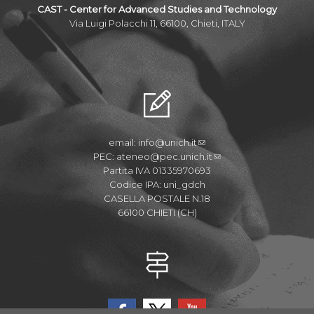
CAST - Center for Advanced Studies and Technology
Via Luigi Polacchi 11, 66100, Chieti, ITALY
email:
info@unich.it
PEC:
ateneo@pec.unich.it
Partita IVA 01335970693
Codice IPA: uni_gdch
CASELLA POSTALE N.18
66100 CHIETI (CH)