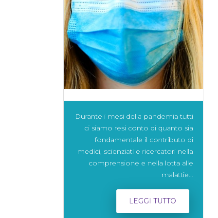
Durante i mesi della pandemia tutti
ci siamo resi conto di quanto sia
fondamentale il contributo di
medici, scienziati e ricercatori nella
comprensione e nella lotta alle
malattie…
LEGGI TUTTO