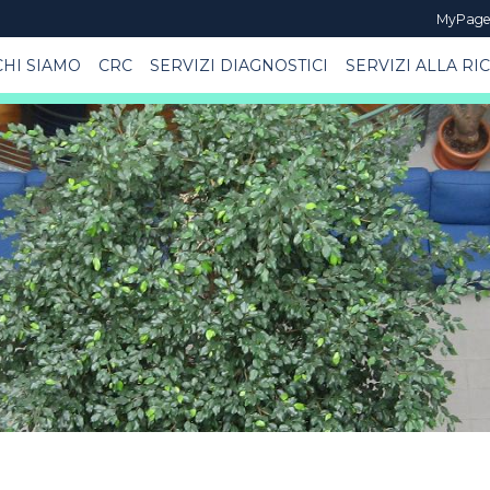
MyPag
CHI SIAMO
CRC
SERVIZI DIAGNOSTICI
SERVIZI ALLA RI