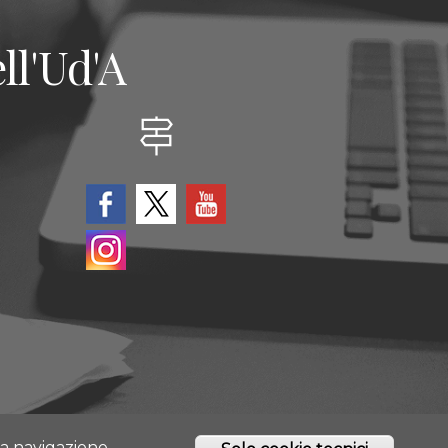
ll'Ud'A
tta navigazione,