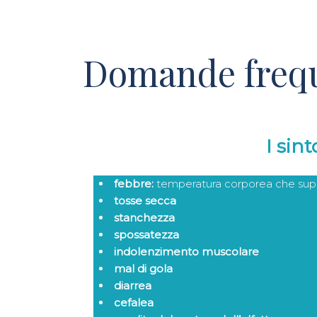
Domande freq
I sin
febbre:
temperatura corporea che super
tosse secca
stanchezza
spossatezza
indolenzimento muscolare
mal di gola
diarrea
cefalea