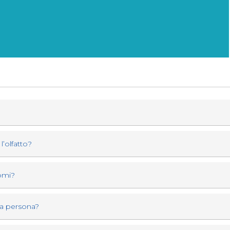
l’olfatto?
tomi?
 a persona?