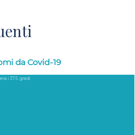
uenti
tomi da Covid-19
a i 37.5 gradi