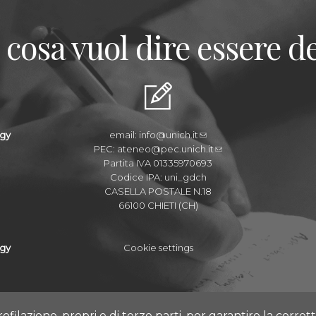
 cosa vuol dire essere de
ogy
email:
info@unich.it
PEC:
ateneo@pec.unich.it
Partita IVA 01335970693
Codice IPA: uni_gdch
CASELLA POSTALE N.18
66100 CHIETI (CH)
ogy
Cookie settings
rofilazione, propri e di terze parti, per garantire la corre