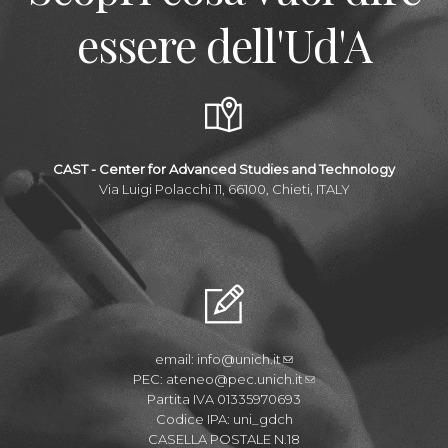
essere dell'Ud'A
CAST - Center for Advanced Studies and Technology
Via Luigi Polacchi 11, 66100, Chieti, ITALY
email:
info@unich.it
PEC:
ateneo@pec.unich.it
Partita IVA 01335970693
Codice IPA: uni_gdch
CASELLA POSTALE N.18