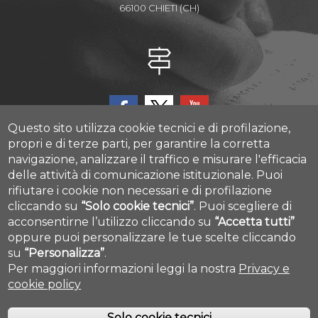
66100 CHIETI (CH)
Questo sito utilizza cookie tecnici e di profilazione,
propri e di terze parti, per garantire la corretta
navigazione, analizzare il traffico e misurare l'efficacia
delle attività di comunicazione istituzionale.
Puoi
CAST - Center for Advanced Studies and Technology
rifiutare i cookie non necessari e di profilazione
Via Luigi Polacchi 11, 66100, Chieti, ITALY
cliccando su
“Solo cookie tecnici”
.
Puoi scegliere di
acconsentirne l’utilizzo cliccando su
“Accetta tutti”
Cookie settings
oppure puoi personalizzare le tue scelte cliccando
su
“Personalizza”
.
Per maggiori informazioni leggi la nostra
Privacy e
cookie policy
Solo cookie tecnici