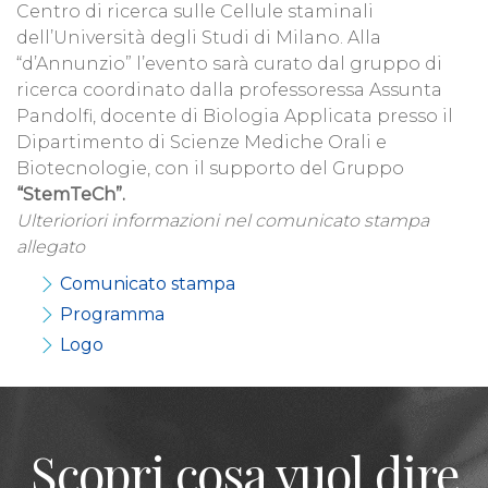
Centro di ricerca sulle Cellule staminali
dell’Università degli Studi di Milano. Alla
“d’Annunzio” l’evento sarà curato dal gruppo di
ricerca coordinato dalla professoressa Assunta
Pandolfi, docente di Biologia Applicata presso il
Dipartimento di Scienze Mediche Orali e
Biotecnologie, con il supporto del Gruppo
“StemTeCh”.
Ulterioriori informazioni nel comunicato stampa
allegato
Comunicato stampa
Programma
Logo
Scopri cosa vuol dire