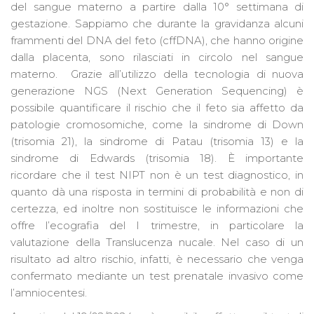
del sangue materno a partire dalla 10° settimana di
gestazione. Sappiamo che durante la gravidanza alcuni
frammenti del DNA del feto (cffDNA), che hanno origine
dalla placenta, sono rilasciati in circolo nel sangue
materno. Grazie all’utilizzo della tecnologia di nuova
generazione NGS (Next Generation Sequencing) è
possibile quantificare il rischio che il feto sia affetto da
patologie cromosomiche, come la sindrome di Down
(trisomia 21), la sindrome di Patau (trisomia 13) e la
sindrome di Edwards (trisomia 18). È importante
ricordare che il test NIPT non è un test diagnostico, in
quanto dà una risposta in termini di probabilità e non di
certezza, ed inoltre non sostituisce le informazioni che
offre l’ecografia del I trimestre, in particolare la
valutazione della Translucenza nucale. Nel caso di un
risultato ad altro rischio, infatti, è necessario che venga
confermato mediante un test prenatale invasivo come
l’amniocentesi.