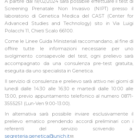
A partire dal 19/02/2024 sarà possibile effettuare il test di
Screening Prenatale Non Invasivo (NIPT) presso il
laboratorio di Genetica Medica del CAST (Center for
Advanced Studies and Technology) sito in Via Luigi
Polacchi 11, Chieti Scalo 66100.
Come le Linee Guida Ministeriali raccomandano, al fine di
offrire tutte le informazioni necessarie per uno
svolgimento consapevole del test, ogni prelievo sarà
accompagnato da una consulenza pre-test gratuita,
eseguita da uno specialista in Genetica.
Il servizio di consulenza e prelievo sarà attivo nei giorni di
lunedì dalle 14:30 alle 16:30 e martedì dalle 10:00 alle
13:00, previo appuntamento telefonico al numero 0871-
3555251 (Lun-Ven 9:00-13:00).
In alternativa sarà possibile inviare esclusivamente il
prelievo ematico prendendo accordi preliminari con i
referenti del servizio scrivendo a
segreteria.genetica@unich.it
.