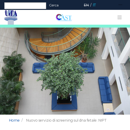
Form di ricerca
Cerca
EN
IT
Home
Nuovo servizio di screening sul dna fetale: NIPT