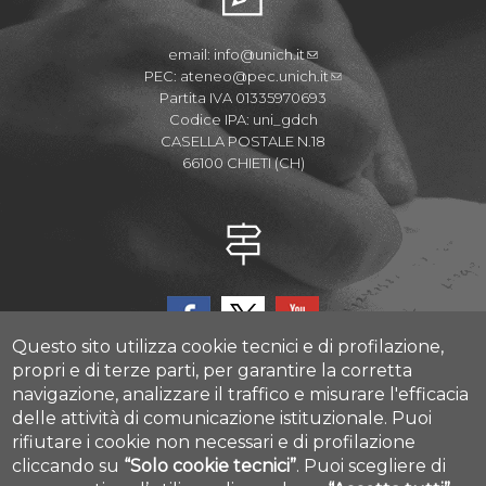
email:
info@unich.it
PEC:
ateneo@pec.unich.it
Partita IVA 01335970693
Codice IPA: uni_gdch
CASELLA POSTALE N.18
66100 CHIETI (CH)
Questo sito utilizza cookie tecnici e di profilazione,
propri e di terze parti, per garantire la corretta
navigazione, analizzare il traffico e misurare l'efficacia
delle attività di comunicazione istituzionale.
Puoi
CAST - Center for Advanced Studies and Technology
rifiutare i cookie non necessari e di profilazione
Via Luigi Polacchi 11, 66100, Chieti, ITALY
cliccando su
“Solo cookie tecnici”
.
Puoi scegliere di