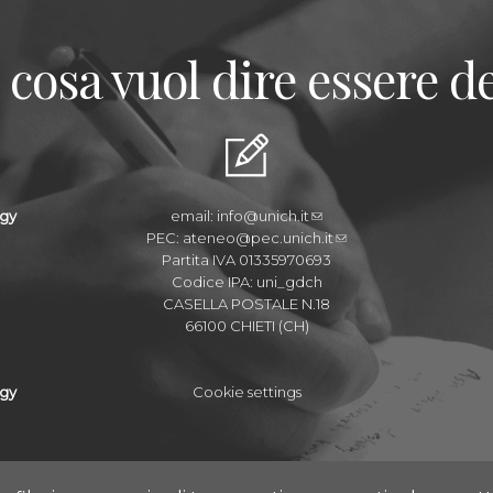
 cosa vuol dire essere de
ogy
email:
info@unich.it
PEC:
ateneo@pec.unich.it
Partita IVA 01335970693
Codice IPA: uni_gdch
CASELLA POSTALE N.18
66100 CHIETI (CH)
ogy
Cookie settings