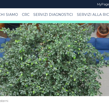
MyPag
CHI SIAMO
CRC
SERVIZI DIAGNOSTICI
SERVIZI ALLA RI
sterni